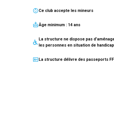
Ce club accepte les mineurs
Âge minimum :
14
an
s
La structure
ne dispose pas
d'aménag
les personnes en situation de handicap
La structure délivre des passeports F