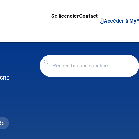
Se licencier
Contact
Accéder à My
EGRE
ée